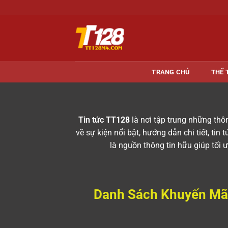
Bỏ
qua
nội
dung
TRANG CHỦ
THỂ 
Tin tức TT128
là nơi tập trung những thôn
về sự kiện nổi bật, hướng dẫn chi tiết, t
là nguồn thông tin hữu giúp tối 
Danh Sách Khuyến Mã