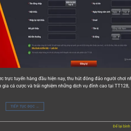
c trực tuyến hàng đầu hiện nay, thu hút đông đảo người chơi n
m gia cá cược và trải nghiệm những dịch vụ đỉnh cao tại TT128,
TIẾP TỤC ĐỌC
→
Để lại bình