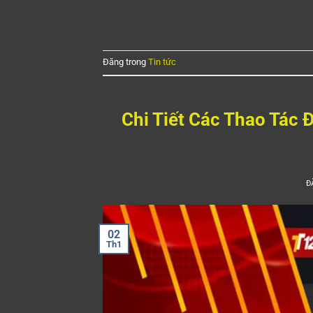
Đăng trong
Tin tức
Chi Tiết Các Thao Tác
Đ
02
Th1