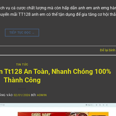
 dịch vụ cá cược chất lượng mà còn hấp dẫn anh em anh emg hà
 khuyến mãi TT128 anh em có thể tận dụng để gia tăng cơ hội th
TIẾP TỤC ĐỌC
→
Để lại bình
TIN TỨC
ền Tt128 An Toàn, Nhanh Chóng 100%
Thành Công
ĂNG VÀO
02/01/2026
BỞI
ADMIN