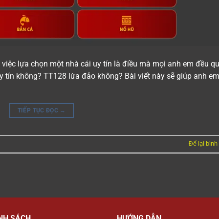
y việc lựa chọn một nhà cái uy tín là điều mà mọi anh em đều q
uy tín không? TT128 lừa đảo không? Bài viết này sẽ giúp anh em
TIẾP TỤC ĐỌC
→
Để lại bình
NH SÁCH
HƯỚNG DẪN