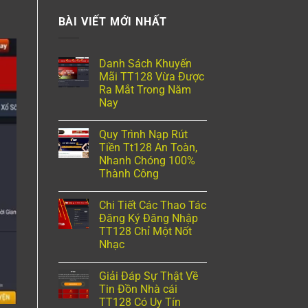
BÀI VIẾT MỚI NHẤT
Danh Sách Khuyến
Mãi TT128 Vừa Được
Ra Mắt Trong Năm
Nay
Không
có
Quy Trình Nạp Rút
bình
luận
Tiền Tt128 An Toàn,
ở
Nhanh Chóng 100%
Danh
Sách
Thành Công
Khuyến
Mãi
Không
TT128
có
Chi Tiết Các Thao Tác
Vừa
bình
Được
luận
Đăng Ký Đăng Nhập
ở
Ra
TT128 Chỉ Một Nốt
Quy
Mắt
Trình
Trong
Nhạc
Nạp
Năm
Rút
Không
Nay
Tiền
có
Giải Đáp Sự Thật Về
Tt128
bình
An
luận
Tin Đồn Nhà cái
ở
Toàn,
TT128 Có Uy Tín
Chi
Nhanh