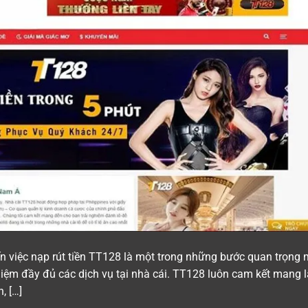
ến việc nạp rút tiền TT128 là một trong những bước quan trọng
ghiệm đầy đủ các dịch vụ tại nhà cái. TT128 luôn cam kết mang l
, […]