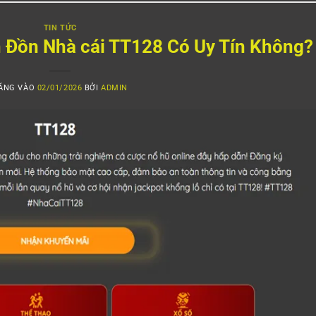
TIN TỨC
n Đồn Nhà cái TT128 Có Uy Tín Không?
ĂNG VÀO
02/01/2026
BỞI
ADMIN