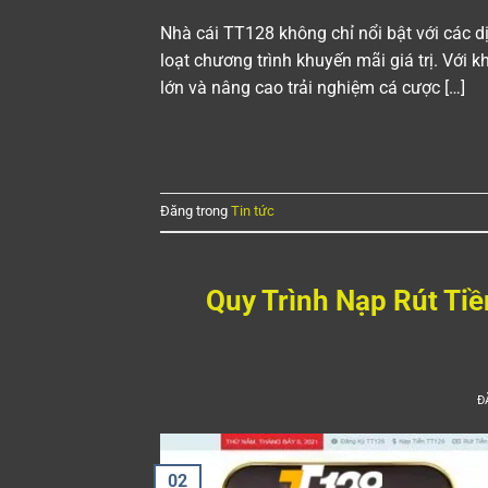
Nhà cái TT128 không chỉ nổi bật với các
loạt chương trình khuyến mãi giá trị. Với
lớn và nâng cao trải nghiệm cá cược […]
Đăng trong
Tin tức
Quy Trình Nạp Rút Ti
Đ
02